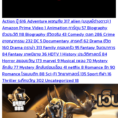
Action บู๊
616
Adventure ผจญภัย
317
alien (มนุษย์ต่างดาว)
1
Amazon Prime Video
1
Animation การ์ตูน
57
Biography
ชีวประวัติ
118
Biography ชีวิตจริง
43
Comedy ตลก
286
Crime
อาชญากรรม
232
DC
5
Documentary สารคดี
62
Drama ชีวิต
160
Drama ดราม่า
313
Family ครอบครัว
95
Fantasy จินตนาการ
84
Fantasy เทพนิยาย
36
HDTV
1
History ประวัติศาสตร์
84
Horror สยองขวัญ
173
marvel
9
Musical เพลง
70
Mystery
ลึกลับ
77
Mystery ลึกลับซ่อนเงื่อน
41
netflix
8
Romance รัก
90
Romance โรแมนติก
88
Sci-Fi วิทยาศาสตร์
135
Sport กีฬา
16
Thriller ระทึกขวัญ
302
Uncategorized
18