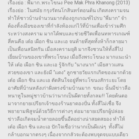
เรื่องย่อ : พี่มาก..พระโขนง Pee Mak Phra Khanong (2013)
เรื่องย่อ : ในสมัย กรุงรัตนโกสินทร์ตอนต้น เกิดสงครามจน
ทำให้ชาวบ้านจำนวนมากต้องถูกเกณฑ์ไปรบ “พี่มาก” จำ
ต้องทิ้งเมียของเขาที่กำลังท้องแก่ไว้ที่บ้านเพื่อเข้าร่วมศึก
ระหว่างสงคราม มากได้พบและช่วยชีวิตเพื่อนทหารเกณฑ์
สี่คนคือ เต๋อ เผือก ชิน และเอ จนท้ายที่สุดทั้งห้าก็กลายมา
เป็นเพื่อนสนิทกัน เมื่อสงครามยุติ มากจึงชวนให้ทั้งสี่ไป
เยี่ยมบ้านของเขาที่พระโขนง เมื่อถึงพระโขนง มากแนะนำ
ให้ เต๋อ เผือก ชิน และเอ รู้จักกับ “นางนาก” เมียสาวแสน
สวยของเขา และยังมี “แดง” ลูกชายวัยแรกเกิดของมากด้วย
เต๋อ เผือก ชิน และเอ ตัดสินใจอยู่ที่พระโขนงสักระยะโดย
อาศัยที่บ้านหลังเก่าฝั่งตรงข้ามบ้านมาก ขณะ นั้นมีข่าวลือ
หนาหูในหมู่ชาวบ้านว่านากเป็นผีตายทั้งกลม!! โดยต้นตอ
มาจากยายเปรียกเจ้าของร้านยาดองปั่น ทั้งสี่ไม่เชื่อ จึง
พยายามพิสูจน์ด้วยวิธีการต่างๆ ต่อมายายเปรียกผู้ปล่อย
ข่าวลือเกิดจมน้ำตายลอยขึ้นอืดอย่างน่าสยดสยอง ทำให้
เต๋อ เผือก ชิน และเอ ปักใจเชื่อว่านากเป็นผีแน่ๆ ทั้งสี่ไม่
กล้าบอกมากตรงๆ เนื่องจากกลัวจะต้องพบจุดจบแบบเดียว