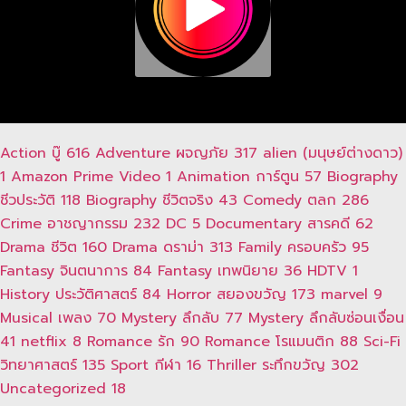
Action บู๊
616
Adventure ผจญภัย
317
alien (มนุษย์ต่างดาว)
1
Amazon Prime Video
1
Animation การ์ตูน
57
Biography
ชีวประวัติ
118
Biography ชีวิตจริง
43
Comedy ตลก
286
Crime อาชญากรรม
232
DC
5
Documentary สารคดี
62
Drama ชีวิต
160
Drama ดราม่า
313
Family ครอบครัว
95
Fantasy จินตนาการ
84
Fantasy เทพนิยาย
36
HDTV
1
History ประวัติศาสตร์
84
Horror สยองขวัญ
173
marvel
9
Musical เพลง
70
Mystery ลึกลับ
77
Mystery ลึกลับซ่อนเงื่อน
41
netflix
8
Romance รัก
90
Romance โรแมนติก
88
Sci-Fi
วิทยาศาสตร์
135
Sport กีฬา
16
Thriller ระทึกขวัญ
302
Uncategorized
18