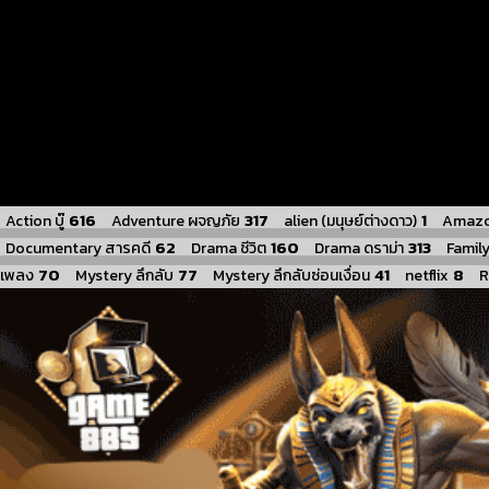
616
317
1
Action บู๊
Adventure ผจญภัย
alien (มนุษย์ต่างดาว)
Amazo
62
160
313
Documentary สารคดี
Drama ชีวิต
Drama ดราม่า
Famil
70
77
41
8
เพลง
Mystery ลึกลับ
Mystery ลึกลับซ่อนเงื่อน
netflix
R