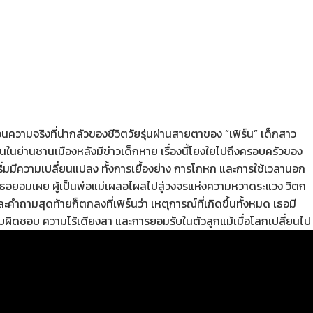
วามจริงที่น่ากลัวของชีวิตวัยรุ่นผ่านสายตาของ “เฟิร์น” เด็กสาว
สวนในย่านชานเมืองหลังมีข่าวเด็กหาย เรื่องนี้โยงใยไปถึงครอบครัวของ
ิ่มมีความเปลี่ยนแปลง ทั้งการเยื้องย่าง การโกหก และการใช้เวลานอก
ที่เธอยอมเผย ผู้เป็นพ่อแม่เผลอไผลไปสู่วงจรแห่งความหวาดระแวง วิตก
ามสุดท้ายก็ตกลงที่เฟิร์นว่า เหตุการณ์ที่เกิดขึ้นทั้งหมด เธอมี
ับผิดชอบ ความไร้เดียงสา และการยอมรับในตัวลูกแม้เมื่อโลกเปลี่ยนไป