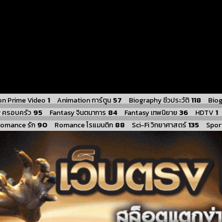
1
57
118
n Prime Video
Animation การ์ตูน
Biography ชีวประวัติ
Biog
95
84
36
1
y ครอบครัว
Fantasy จินตนาการ
Fantasy เทพนิยาย
HDTV
90
88
135
omance รัก
Romance โรแมนติก
Sci-Fi วิทยาศาสตร์
Sport