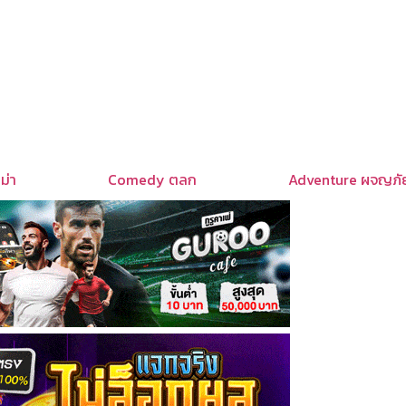
ม่า
Comedy ตลก
Adventure ผจญภั