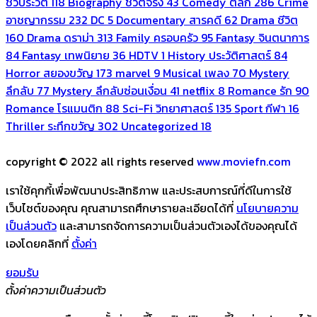
ชีวประวัติ
118
Biography ชีวิตจริง
43
Comedy ตลก
286
Crime
อาชญากรรม
232
DC
5
Documentary สารคดี
62
Drama ชีวิต
160
Drama ดราม่า
313
Family ครอบครัว
95
Fantasy จินตนาการ
84
Fantasy เทพนิยาย
36
HDTV
1
History ประวัติศาสตร์
84
Horror สยองขวัญ
173
marvel
9
Musical เพลง
70
Mystery
ลึกลับ
77
Mystery ลึกลับซ่อนเงื่อน
41
netflix
8
Romance รัก
90
Romance โรแมนติก
88
Sci-Fi วิทยาศาสตร์
135
Sport กีฬา
16
Thriller ระทึกขวัญ
302
Uncategorized
18
copyright © 2022 all rights reserved
www.moviefn.com
เราใช้คุกกี้เพื่อพัฒนาประสิทธิภาพ และประสบการณ์ที่ดีในการใช้
เว็บไซต์ของคุณ คุณสามารถศึกษารายละเอียดได้ที่
นโยบายความ
เป็นส่วนตัว
และสามารถจัดการความเป็นส่วนตัวเองได้ของคุณได้
เองโดยคลิกที่
ตั้งค่า
ยอมรับ
ตั้งค่าความเป็นส่วนตัว