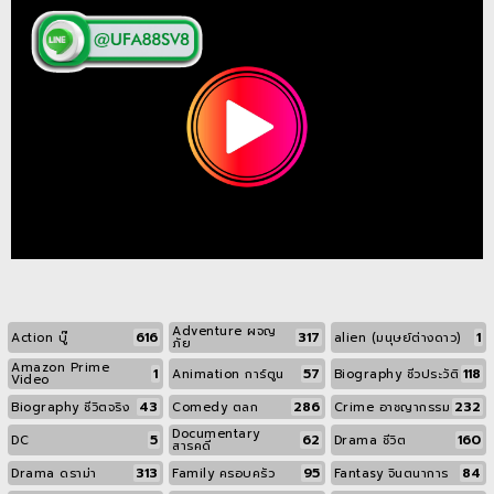
Adventure ผจญ
616
317
1
Action บู๊
alien (มนุษย์ต่างดาว)
ภัย
Amazon Prime
1
57
118
Animation การ์ตูน
Biography ชีวประวัติ
Video
43
286
232
Biography ชีวิตจริง
Comedy ตลก
Crime อาชญากรรม
Documentary
5
62
160
DC
Drama ชีวิต
สารคดี
313
95
84
Drama ดราม่า
Family ครอบครัว
Fantasy จินตนาการ