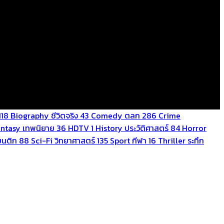
118
Biography ชีวิตจริง
43
Comedy ตลก
286
Crime
antasy เทพนิยาย
36
HDTV
1
History ประวัติศาสตร์
84
Horror
นติก
88
Sci-Fi วิทยาศาสตร์
135
Sport กีฬา
16
Thriller ระทึก