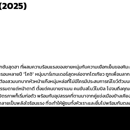
 (2025)
ชันสุดฮา ที่ผสมความร้อนแรงของชายหนุ่มกับความเยือกเย็นของหิมะเข้
รอบหลายปี “โคจิ” หนุ่มบาร์เทนเดอร์สุดหล่อจากโตเกียว ถูกเพื่อนลากมาเ
ต้องสวมบทบาทหัวหน้าแก๊งหนุ่มหล่อที่ไม่มีใครมีประสบการณ์โชว์ตัวบนเ
รรมดาแต่หน้าตาดี ตั้งแต่คนขายราเมน คนขับสโนว์โมบิล ไปจนถึงคุณคร
รภาพก็เริ่มก่อตัว พร้อมกับอุปสรรคที่ตามมาจากคู่แข่งเมืองข้างเคียง
ายเป็นพลังใจร้อนแรง ที่จะทำให้ผู้ชมทั้งหัวเราะและยิ้มไปพร้อมกันตลอด