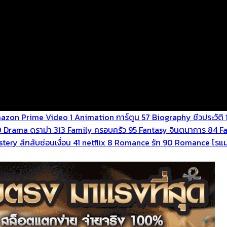
azon Prime Video
1
Animation การ์ตูน
57
Biography ชีวประวัติ
0
Drama ดราม่า
313
Family ครอบครัว
95
Fantasy จินตนาการ
84
F
tery ลึกลับซ่อนเงื่อน
41
netflix
8
Romance รัก
90
Romance โรแม