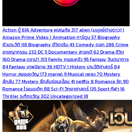
Action บู๊
616
Adventure ผจญภัย
317
alien (มนุษย์ต่างดาว)
1
Amazon Prime Video
1
Animation การ์ตูน
57
Biography
ชีวประวัติ
118
Biography ชีวิตจริง
43
Comedy ตลก
286
Crime
อาชญากรรม
232
DC
5
Documentary สารคดี
62
Drama ชีวิต
160
Drama ดราม่า
313
Family ครอบครัว
95
Fantasy จินตนาการ
84
Fantasy เทพนิยาย
36
HDTV
1
History ประวัติศาสตร์
84
Horror สยองขวัญ
173
marvel
9
Musical เพลง
70
Mystery
ลึกลับ
77
Mystery ลึกลับซ่อนเงื่อน
41
netflix
8
Romance รัก
90
Romance โรแมนติก
88
Sci-Fi วิทยาศาสตร์
135
Sport กีฬา
16
Thriller ระทึกขวัญ
302
Uncategorized
18