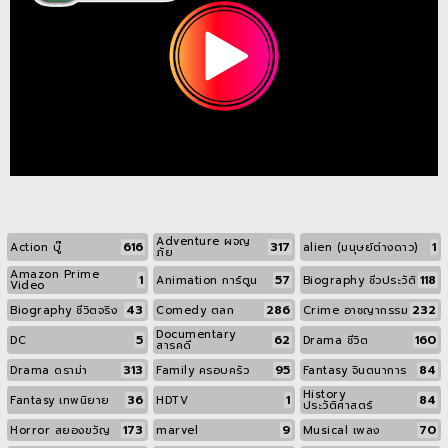
Adventure ผจญ
616
317
1
Action บู๊
alien (มนุษย์ต่างดาว)
ภัย
Amazon Prime
1
57
118
Animation การ์ตูน
Biography ชีวประวัติ
Video
43
286
232
Biography ชีวิตจริง
Comedy ตลก
Crime อาชญากรรม
Documentary
5
62
160
DC
Drama ชีวิต
สารคดี
313
95
84
Drama ดราม่า
Family ครอบครัว
Fantasy จินตนาการ
History
36
1
84
Fantasy เทพนิยาย
HDTV
ประวัติศาสตร์
173
9
70
Horror สยองขวัญ
marvel
Musical เพลง