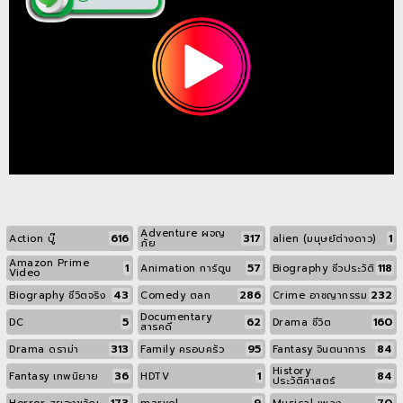
Adventure ผจญ
616
317
1
Action บู๊
alien (มนุษย์ต่างดาว)
ภัย
Amazon Prime
1
57
118
Animation การ์ตูน
Biography ชีวประวัติ
Video
43
286
232
Biography ชีวิตจริง
Comedy ตลก
Crime อาชญากรรม
Documentary
5
62
160
DC
Drama ชีวิต
สารคดี
313
95
84
Drama ดราม่า
Family ครอบครัว
Fantasy จินตนาการ
History
36
1
84
Fantasy เทพนิยาย
HDTV
ประวัติศาสตร์