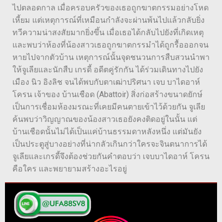
ไปตลอดกาล เมื่อครอบครัวของเธอถูกฆาตกรรมอย่างโหด
เหี้ยม แต่เหตุการณ์ที่เหมือนกำลังจะผ่านพ้นไปแล้วกลับยิ่ง
ทวีความน่าสงสัยมากยิ่งขึ้น เมื่อเธอได้กลับไปยังที่เกิดเหตุ
และพบว่าห้องที่น้องสาวเธอถูกฆาตกรรมำได้ถูกรื้อออกจน
หายไปจากตัวบ้าน เหตุการณ์นั้นจุดชนวนการสืบสวนนำพา
ให้จูเลียและนักสืบ เกรดี้ อดีตคู่รักกัน ได้ร่วมเดินทางไปยัง
เมือง นิว อิงลิช จนได้พบกับตาเฒ่าปริศนา เจบ บาไดอาห์
โครน เจ้าของ บ้านเชือด (Abattoir) สิ่งก่อสร้างขนาดยักษ์
เป็นการเชื่อมห้องมรณะที่เคยมีคนตายเข้าไว้ด้วยกัน จูเลีย
ค้นพบว่าวิญญาณของน้องสาวเธอยังคงติดอยู่ในนั้น แต่
บ้านเชือดนั้นไม่ได้เป็นแค่บ้านธรรมดาหลังหนึ่ง แต่มันยัง
เป็นประตูสู่บางอย่างที่น่ากลัวเกินกว่าใครจะจินตนาการได้
จูเลียและเกรดี้จึงต้องช่วยกันคำตอบว่า เจบบาไดอาห์ โครน
คือใคร และพยายามสร้างอะไรอยู่