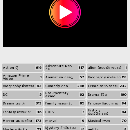
Adventure ผจญ
616
317
1
Action บู๊
alien (มนุษย์ต่างดาว)
ภัย
Amazon Prime
1
57
118
Animation การ์ตูน
Biography ชีวประวัติ
Video
43
286
232
Biography ชีวิตจริง
Comedy ตลก
Crime อาชญากรรม
Documentary
5
62
160
DC
Drama ชีวิต
สารคดี
313
95
84
Drama ดราม่า
Family ครอบครัว
Fantasy จินตนาการ
History
36
1
84
Fantasy เทพนิยาย
HDTV
ประวัติศาสตร์
173
9
70
Horror สยองขวัญ
marvel
Musical เพลง
Mystery ลึกลับซ่อน
77
41
8
Mystery ลึกลับ
netflix