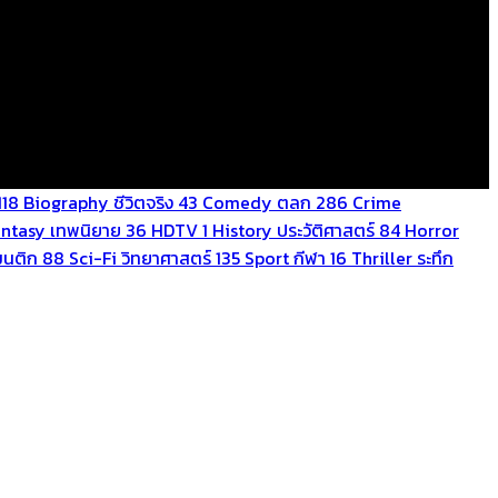
118
Biography ชีวิตจริง
43
Comedy ตลก
286
Crime
antasy เทพนิยาย
36
HDTV
1
History ประวัติศาสตร์
84
Horror
นติก
88
Sci-Fi วิทยาศาสตร์
135
Sport กีฬา
16
Thriller ระทึก