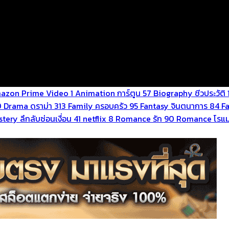
azon Prime Video
1
Animation การ์ตูน
57
Biography ชีวประวัติ
0
Drama ดราม่า
313
Family ครอบครัว
95
Fantasy จินตนาการ
84
F
tery ลึกลับซ่อนเงื่อน
41
netflix
8
Romance รัก
90
Romance โรแม