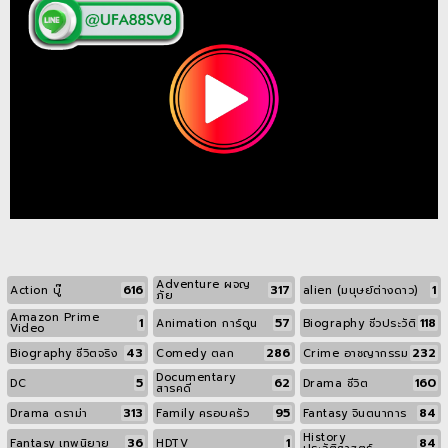
Adventure ผจญ
616
317
1
Action บู๊
alien (มนุษย์ต่างดาว)
ภัย
Amazon Prime
1
57
118
Animation การ์ตูน
Biography ชีวประวัติ
Video
43
286
232
Biography ชีวิตจริง
Comedy ตลก
Crime อาชญากรรม
Documentary
5
62
160
DC
Drama ชีวิต
สารคดี
313
95
84
Drama ดราม่า
Family ครอบครัว
Fantasy จินตนาการ
History
36
1
84
Fantasy เทพนิยาย
HDTV