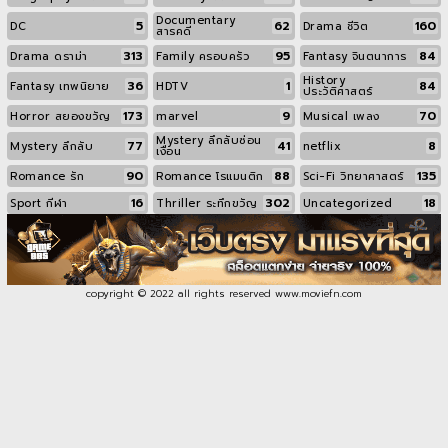
Documentary
5
62
160
DC
Drama ชีวิต
สารคดี
313
95
84
Drama ดราม่า
Family ครอบครัว
Fantasy จินตนาการ
History
36
1
84
Fantasy เทพนิยาย
HDTV
ประวัติศาสตร์
173
9
70
Horror สยองขวัญ
marvel
Musical เพลง
Mystery ลึกลับซ่อน
77
41
8
Mystery ลึกลับ
netflix
เงื่อน
90
88
135
Romance รัก
Romance โรแมนติก
Sci-Fi วิทยาศาสตร์
16
302
18
Sport กีฬา
Thriller ระทึกขวัญ
Uncategorized
copyright © 2022 all rights reserved
www.moviefn.com