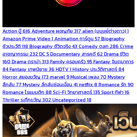
Action บู๊
616
Adventure ผจญภัย
317
alien (มนุษย์ต่างดาว)
1
Amazon Prime Video
1
Animation การ์ตูน
57
Biography
ชีวประวัติ
118
Biography ชีวิตจริง
43
Comedy ตลก
286
Crime
อาชญากรรม
232
DC
5
Documentary สารคดี
62
Drama ชีวิต
160
Drama ดราม่า
313
Family ครอบครัว
95
Fantasy จินตนาการ
84
Fantasy เทพนิยาย
36
HDTV
1
History ประวัติศาสตร์
84
Horror สยองขวัญ
173
marvel
9
Musical เพลง
70
Mystery
ลึกลับ
77
Mystery ลึกลับซ่อนเงื่อน
41
netflix
8
Romance รัก
90
Romance โรแมนติก
88
Sci-Fi วิทยาศาสตร์
135
Sport กีฬา
16
Thriller ระทึกขวัญ
302
Uncategorized
18