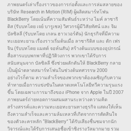
ภาพยนตร์เล่าเรื่องราวของการก่อตั้งและการล่มสลายของ
บริษัท Research in Motion (RIM) ผู้ผลิตสมาร์ทโฟน
BlackBerry โดยเน้นที่ความสัมพันธ์ระหว่าง ไมค์ ลาซาริ
ดิส (รับบทโดย เจย์ บารูเชล) วิศวกรผู้มีวิสัยทัศน์ และ จิม
บัลซิลลี (รับบทโดย เกลน ฮาวเวอร์ตัน) นักธุรกิจที่มีความ
ทะเยอทะยาน เรื่องราวเริ่มต้นเมื่อ ลาซาริดิส และ ดัก เฟร
จิน (รับบทโดย แมตต์ จอห์นสัน) สร้างต้นแบบของอุปกรณ์
สื่อสารแบบพกพาที่ปฏิวัติวงการ พวกเขาได้รับการ
สนับสนุนจาก บัลซิลลี ซึ่งช่วยผลักดันให้ BlackBerry กลาย
เป็นผู้นำตลาดสมาร์ทโฟนในช่วงต้นทศวรรษ 2000
อย่างไรก็ตาม ความสำเร็จของพวกเขาต้องเผชิญกับความ
ท้าทายเมื่อการแข่งขันในตลาดเทคโนโลยีทวีความรุนแรง
ขึ้น โดยเฉพาะการมาถึงของ iPhone จาก Apple ในปี 2007
ภาพยนตร์ถ่ายทอดการผสมผสานระหว่างความคิด
สร้างสรรค์และความทะเยอทะยานทางธุรกิจ แสดงให้เห็น
ถึงความสำเร็จและความล้มเหลวที่เกิดจากการตัดสินใจ
ของตัวละครหลัก “BlackBerry” ได้รับเสียงชื่นชมจากนัก
วิจารณ์และได้รับการเสนอชื่อเข้าชิงรางวัลมากมาย รวม