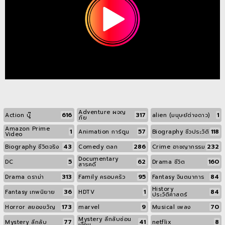
Adventure ผจญ
616
317
1
Action บู๊
alien (มนุษย์ต่างดาว)
ภัย
Amazon Prime
1
57
118
Animation การ์ตูน
Biography ชีวประวัติ
Video
43
286
232
Biography ชีวิตจริง
Comedy ตลก
Crime อาชญากรรม
Documentary
5
62
160
DC
Drama ชีวิต
สารคดี
313
95
84
Drama ดราม่า
Family ครอบครัว
Fantasy จินตนาการ
History
36
1
84
Fantasy เทพนิยาย
HDTV
ประวัติศาสตร์
173
9
70
Horror สยองขวัญ
marvel
Musical เพลง
Mystery ลึกลับซ่อน
77
41
8
Mystery ลึกลับ
netflix
เงื่อน