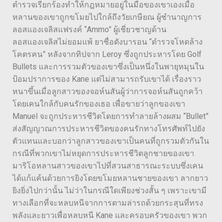
ตำรวจเรียกร้องทำให้กฎหมายอยู่ในมือของเขาเองเมื่อ
หลานของเขาถูกขโมยไปใกล้ถึงวัยเกษียณ ผู้ชำนาญการ
ลอสแองเจลิสแฟรงค์ “Ammo” ผู้เชี่ยวชาญด้าน
ลอสแองเจลิสไม่ยอมแพ้ ยาชื่อดังบารอน “ตำรวจโหดล้าง
โคตรคน” หลังจากทิปจาก Leroy ซึ่งถูกประหารโดย Golf
Bullets และการรวมตัวของเขาซึ่งเป็นหนึ่งในพายุหมุนใน
ป้อมปราการของ Kane แต่ไม่สามารถรับเขาได้ เรื่องราว
หนาขึ้นเมื่อลูกสาวของจอห์นสันผู้ว่าการจอห์นสันถูกคว้า
โดยเคนใกล้กับคนรักของเธอ เพื่อขายว่าลูกของเขา
Manuel จะถูกประหารชีวิตโดยการทำลายล้างผสม “Bullet”
ส่งสัญญาณการประหารชีวิตของคนรักทางโทรศัพท์ไปยัง
ตัวแทนและบอกว่าลูกสาวของเขาเป็นคนที่ถูกรวมตัวกันใน
กรณีที่พวกเขาไม่หยุดการประหารชีวิตลูกชายของเขา
มาริโอหลานสาวของเขาไปที่สวนสาธารณะระบบซึ่งเคน
ได้แก้แค้นด้วยการยิงโดยขโมยหลานชายของเขา ลากยาว
ยิงยิ่งไปกว่านั้น ไม่ว่าในกรณีใดเพียงช่วงสั้น ๆ เพราะเขามี
ทางเลือกที่จะหลบหนีจากการตามล่ารถด้วยกระสุนที่ทรง
พลังและยาวเพื่อหลบหนี Kane และครอบครัวของเขา พวก