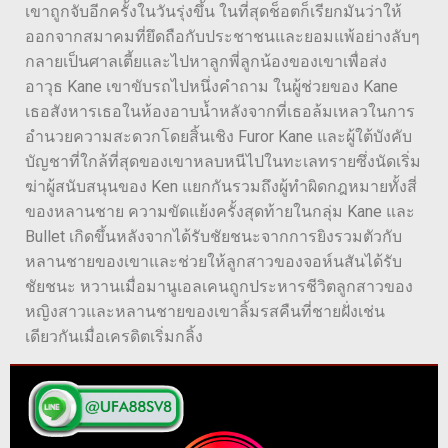
เขาถูกจับอีกครั้งในวันรุ่งขึ้น ในที่สุดช็อตก็เรียกมันว่าให้
ออกจากสมาคมที่ยึดถือกับประชาชนและยอมแพ้อย่างลับๆ
กลายเป็นศาลเตี้ยและไปหาลูกพี่ลูกน้องของเขาเพื่อส่ง
อาวุธ Kane เขาขับรถไปหนึ่งคำถาม ในผู้ช่วยของ Kane
เธอสังหารเธอในห้องอาบน้ำหลังจากที่เธอล้มเหลวในการ
อำนวยความสะดวกโดยสิ้นเชิง Furor Kane และผู้ใต้บังคับ
บัญชาที่ใกล้ที่สุดของเขาหลบหนีไปในทะเลทรายซึ่งนัดเริ่ม
ฆ่าผู้สนับสนุนของ Ken แยกกันรวมถึงผู้ทำผิดกฎหมายทั้งสี่
ของหลานชาย ความขัดแย้งครั้งสุดท้ายในกลุ่ม Kane และ
Bullet เกิดขึ้นหลังจากได้รับชัยชนะจากการยิงรวมตัวกับ
หลานชายของเขาและช่วยให้ลูกสาวของจอห์นสันได้รับ
ชัยชนะ หวานเมื่อมานูเอลเคนถูกประหารชีวิตลูกสาวของ
หญิงสาวและหลานชายของเขาลิ้มรสคืนที่ชายฝั่งเช่น
เดียวกันเมื่อเครดิตเริ่มกลิ้ง