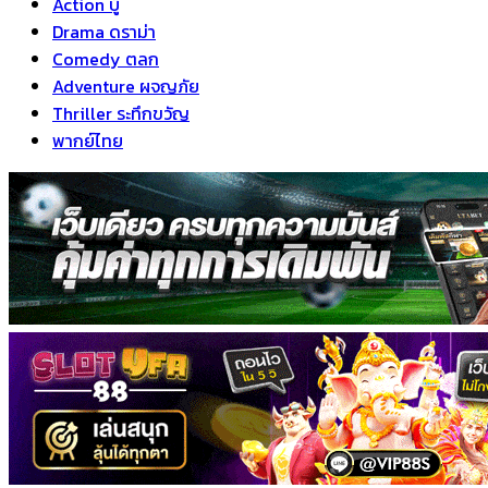
Action บู๊
Drama ดราม่า
Comedy ตลก
Adventure ผจญภัย
Thriller ระทึกขวัญ
พากย์ไทย