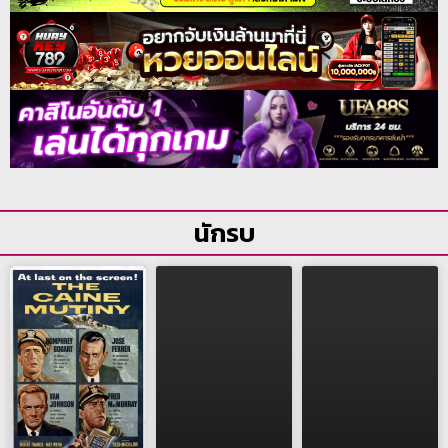
นักรบ