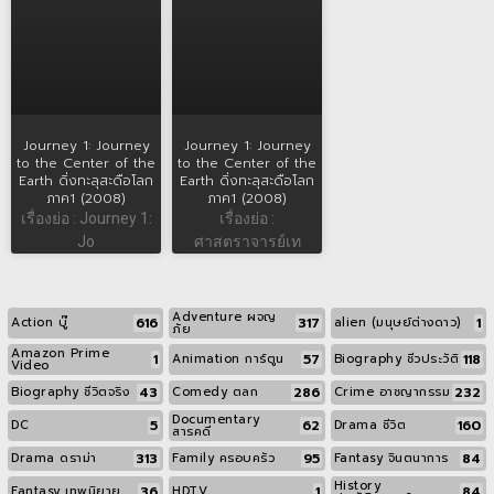
Journey 1: Journey
Journey 1: Journey
to the Center of the
to the Center of the
Earth ดิ่งทะลุสะดือโลก
Earth ดิ่งทะลุสะดือโลก
ภาค1 (2008)
ภาค1 (2008)
เรื่องย่อ : Journey 1:
เรื่องย่อ :
Jo
ศาสตราจารย์เท
Adventure ผจญ
616
317
1
Action บู๊
alien (มนุษย์ต่างดาว)
ภัย
Amazon Prime
1
57
118
Animation การ์ตูน
Biography ชีวประวัติ
Video
43
286
232
Biography ชีวิตจริง
Comedy ตลก
Crime อาชญากรรม
Documentary
5
62
160
DC
Drama ชีวิต
สารคดี
313
95
84
Drama ดราม่า
Family ครอบครัว
Fantasy จินตนาการ
History
36
1
84
Fantasy เทพนิยาย
HDTV