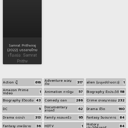
Samrat Prithviraj
(2022) บรรยายไทย
เรื่องย่อ : Samrat
Prithv
Adventure ผจญ
616
317
1
Action บู๊
alien (มนุษย์ต่างดาว)
ภัย
Amazon Prime
1
57
118
Animation การ์ตูน
Biography ชีวประวัติ
Video
43
286
232
Biography ชีวิตจริง
Comedy ตลก
Crime อาชญากรรม
Documentary
5
62
160
DC
Drama ชีวิต
สารคดี
313
95
84
Drama ดราม่า
Family ครอบครัว
Fantasy จินตนาการ
History
36
1
84
Fantasy เทพนิยาย
HDTV
ประวัติศาสตร์