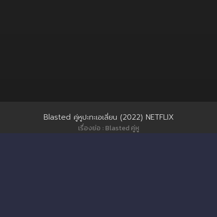
Blasted คู่หูปะทะเอเลี่ยน (2022) NETFLIX
เรื่องย่อ : Blasted คู่หู