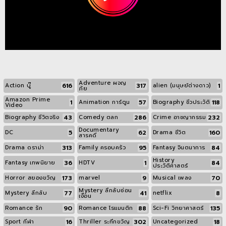
Adventure ผจญ
616
317
1
Action บู๊
alien (มนุษย์ต่างดาว)
ภัย
Amazon Prime
1
57
118
Animation การ์ตูน
Biography ชีวประวัติ
Video
43
286
232
Biography ชีวิตจริง
Comedy ตลก
Crime อาชญากรรม
Documentary
5
62
160
DC
Drama ชีวิต
สารคดี
313
95
84
Drama ดราม่า
Family ครอบครัว
Fantasy จินตนาการ
History
36
1
84
Fantasy เทพนิยาย
HDTV
ประวัติศาสตร์
173
9
70
Horror สยองขวัญ
marvel
Musical เพลง
Mystery ลึกลับซ่อน
77
41
8
Mystery ลึกลับ
netflix
เงื่อน
90
88
135
Romance รัก
Romance โรแมนติก
Sci-Fi วิทยาศาสตร์
16
302
18
Sport กีฬา
Thriller ระทึกขวัญ
Uncategorized