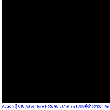
Action บู๊
616
Adventure ผจญภัย
317
alien (มนุษย์ต่างดาว)
1
Am