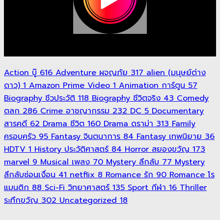
Action บู๊
616
Adventure ผจญภัย
317
alien (มนุษย์ต่าง
ดาว)
1
Amazon Prime Video
1
Animation การ์ตูน
57
Biography ชีวประวัติ
118
Biography ชีวิตจริง
43
Comedy
ตลก
286
Crime อาชญากรรม
232
DC
5
Documentary
สารคดี
62
Drama ชีวิต
160
Drama ดราม่า
313
Family
ครอบครัว
95
Fantasy จินตนาการ
84
Fantasy เทพนิยาย
36
HDTV
1
History ประวัติศาสตร์
84
Horror สยองขวัญ
173
marvel
9
Musical เพลง
70
Mystery ลึกลับ
77
Mystery
ลึกลับซ่อนเงื่อน
41
netflix
8
Romance รัก
90
Romance โร
แมนติก
88
Sci-Fi วิทยาศาสตร์
135
Sport กีฬา
16
Thriller
ระทึกขวัญ
302
Uncategorized
18