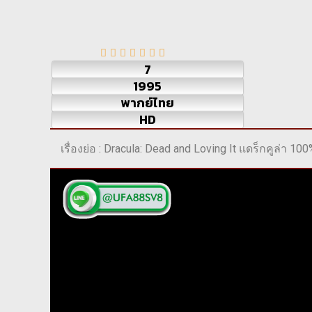
7
1995
พากย์ไทย
HD
เรื่องย่อ : Dracula: Dead and Loving It แดร็กคูล่า 100