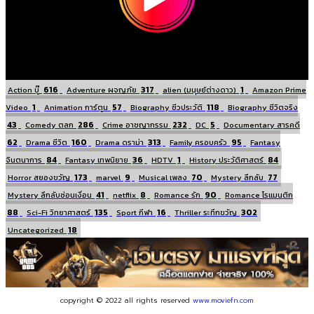
616
317
1
Action บู๊
Adventure ผจญภัย
alien (มนุษย์ต่างดาว)
Amazon Prime
1
57
118
Video
Animation การ์ตูน
Biography ชีวประวัติ
Biography ชีวิตจริง
43
286
232
5
Comedy ตลก
Crime อาชญากรรม
DC
Documentary สารคดี
62
160
313
95
Drama ชีวิต
Drama ดราม่า
Family ครอบครัว
Fantasy
84
36
1
84
จินตนาการ
Fantasy เทพนิยาย
HDTV
History ประวัติศาสตร์
173
9
70
77
Horror สยองขวัญ
marvel
Musical เพลง
Mystery ลึกลับ
41
8
90
Mystery ลึกลับซ่อนเงื่อน
netflix
Romance รัก
Romance โรแมนติก
88
135
16
302
Sci-Fi วิทยาศาสตร์
Sport กีฬา
Thriller ระทึกขวัญ
18
Uncategorized
copyright © 2022 all rights reserved
www.moviefn.com