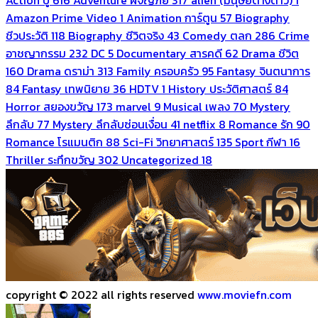
Amazon Prime Video
1
Animation การ์ตูน
57
Biography
ชีวประวัติ
118
Biography ชีวิตจริง
43
Comedy ตลก
286
Crime
อาชญากรรม
232
DC
5
Documentary สารคดี
62
Drama ชีวิต
160
Drama ดราม่า
313
Family ครอบครัว
95
Fantasy จินตนาการ
84
Fantasy เทพนิยาย
36
HDTV
1
History ประวัติศาสตร์
84
Horror สยองขวัญ
173
marvel
9
Musical เพลง
70
Mystery
ลึกลับ
77
Mystery ลึกลับซ่อนเงื่อน
41
netflix
8
Romance รัก
90
Romance โรแมนติก
88
Sci-Fi วิทยาศาสตร์
135
Sport กีฬา
16
Thriller ระทึกขวัญ
302
Uncategorized
18
copyright © 2022 all rights reserved
www.moviefn.com