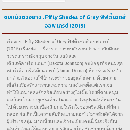
ชมหนังตัวอย่าง : Fifty Shades of Grey ฟิฟตี้ เชดส์
ออฟ เกรย์ (2015)
เรื่องย่อ : Fifty Shades of Grey ฟิฟตี้ เชดส์ ออฟ เกรย์
(2015) เรื่องย่อ : เรื่องราวการพบกันระหว่างสาวนักศึกษา
วรรณกรรมอังกฤษช่างฝัน แอนัสเต
เซีย สตีล หรือ แอนา (Dakota Johnson) กับนักธุรกิจหนุ่มสุด
เพอร์เฟ็ค คริสเตียน เกรย์ (Jamie Dornan) ที่ก่อร่างสร้างตัว
มาด้วยตัวเอง แม้ที่บ้านจะร่ำรวยอยู่แล้วก็ตาม ด้วยความ
เชื่อในเรื่องรักแรกพบและความหลงไหลตั้งแต่แรกเจอ
ทำให้แอนาหลงรักคริสเตียนอย่างกู่ไม่ขึ้น โดยที่ชายหนุ่ม
เองก็สนใจเธออยู่เช่นเดียวกัน แต่ด้วยวัตถุประสงค์ที่ต่างกัน
ไป ด้วยเพราะปมเบื้องลึกภายในจิตใจของคริสเตียนที่มีมา
ตลอด ก่อเกิดเป็นความลับที่คนภายนอกไม่อาจสัมผัสได้จาก
ผู้บริหารหนุ่ม มาดเนี้ยบ และเจ้าระเบียบคนนี้ นี่เองจึงเป็น
เสน่ห์ที่ดึงดูดให้แอนาอยากรู้จักและใกล้ชิดชายคนนี้มากยิ่ง