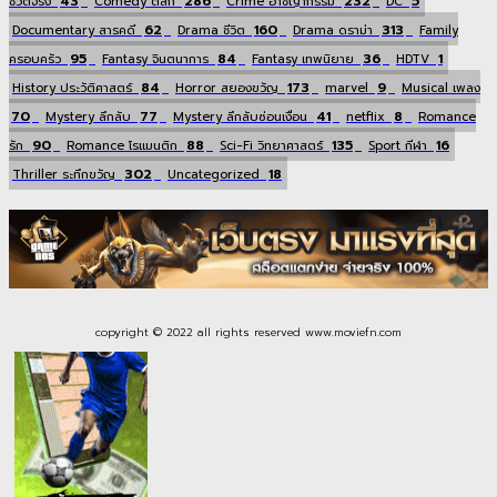
43
286
232
5
ชีวิตจริง
Comedy ตลก
Crime อาชญากรรม
DC
62
160
313
Documentary สารคดี
Drama ชีวิต
Drama ดราม่า
Family
95
84
36
1
ครอบครัว
Fantasy จินตนาการ
Fantasy เทพนิยาย
HDTV
84
173
9
History ประวัติศาสตร์
Horror สยองขวัญ
marvel
Musical เพลง
70
77
41
8
Mystery ลึกลับ
Mystery ลึกลับซ่อนเงื่อน
netflix
Romance
90
88
135
16
รัก
Romance โรแมนติก
Sci-Fi วิทยาศาสตร์
Sport กีฬา
302
18
Thriller ระทึกขวัญ
Uncategorized
copyright © 2022 all rights reserved
www.moviefn.com