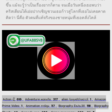
ขึ้น แม้จะรู้ว่าเป็นเรื่องยากก็ตาม จนเมื่อวันหนึ่งเธอพบว่า
คริสเตียนได้เอ่ยปากเชิญชวนเธอก้าวสู่โลกที่เธอไม่เคยคาด
คิดว่า นี่คือ ตัวตนที่แท้จริงของชายหนุ่มที่เธอคลั่งไคล้
616
317
1
Action บู๊
Adventure ผจญภัย
alien (มนุษย์ต่างดาว)
Amazon
1
57
118
Prime Video
Animation การ์ตูน
Biography ชีวประวัติ
Biography