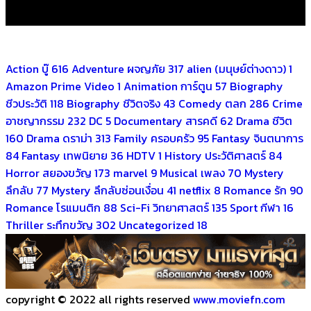
Action บู๊
616
Adventure ผจญภัย
317
alien (มนุษย์ต่างดาว)
1
Amazon Prime Video
1
Animation การ์ตูน
57
Biography
ชีวประวัติ
118
Biography ชีวิตจริง
43
Comedy ตลก
286
Crime
อาชญากรรม
232
DC
5
Documentary สารคดี
62
Drama ชีวิต
160
Drama ดราม่า
313
Family ครอบครัว
95
Fantasy จินตนาการ
84
Fantasy เทพนิยาย
36
HDTV
1
History ประวัติศาสตร์
84
Horror สยองขวัญ
173
marvel
9
Musical เพลง
70
Mystery
ลึกลับ
77
Mystery ลึกลับซ่อนเงื่อน
41
netflix
8
Romance รัก
90
Romance โรแมนติก
88
Sci-Fi วิทยาศาสตร์
135
Sport กีฬา
16
Thriller ระทึกขวัญ
302
Uncategorized
18
copyright © 2022 all rights reserved
www.moviefn.com