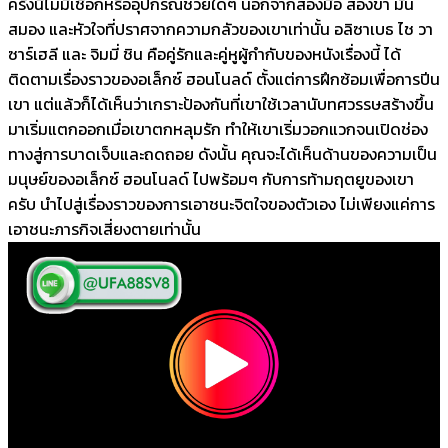
ครั้งนี้ไม่มีเชือกหรืออุปกรณ์ช่วยใดๆ นอกจากสองมือ สองขา มัน
สมอง และหัวใจที่ปราศจากความกลัวของเขาเท่านั้น อลิซาเบธ ไช วา
ซาร์เฮลี และ จิมมี่ ชิน คือคู่รักและคู่หูผู้กำกับของหนังเรื่องนี้ ได้
ติดตามเรื่องราวของอเล็กซ์ ฮอนโนลด์ ตั้งแต่การฝึกซ้อมเพื่อการปีน
เขา แต่แล้วก็ได้เห็นว่าเกราะป้องกันที่เขาใช้เวลานับทศวรรษสร้างขึ้น
มาเริ่มแตกออกเมื่อเขาตกหลุมรัก ทำให้เขาเริ่มวอกแวกจนเปิดช่อง
ทางสู่การบาดเจ็บและถดถอย ดังนั้น คุณจะได้เห็นด้านของความเป็น
มนุษย์ของอเล็กซ์ ฮอนโนลด์ ไปพร้อมๆ กับการท้ามฤตยูของเขา
ครับ นำไปสู่เรื่องราวของการเอาชนะจิตใจของตัวเอง ไม่เพียงแค่การ
เอาชนะภารกิจเสี่ยงตายเท่านั้น