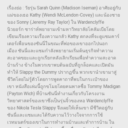
เรื่องย่อ : วัยรุ่น Sarah Quinn (Madison Iseman) อาศัยอยู่กับ
แม่ของเธอ Kathy (Wendi McLendon-Covey) และน้องชาย
ของ Sonny (Jeremy Ray Taylor) ใน Wardenclyffe
นิวยอร์ก ซาร่าห์พยายามเข้ามหาวิทยาลัยโคลัมเบียโดย
เขียนเรียงความเรื่องความกลัว Kathy ตกลงที่จะดูแซมคาร์
เตอร์เพื่อนของซันนี่ในขณะที่พ่อของเขาออกไปนอก
เมือง ซันนี่และแซมกำลังพยายามเริ่มต้นธุรกิจทำความ
สะอาดขยะและถูกเรียกหลังเลิกเรียนเพื่อทำความสะอาด
บ้านร้าง ข้างในพวกเขาพบต้นฉบับที่ถูกล็อคและเปิดมัน
ทำให้ Slappy the Dummy ปรากฏขึ้น พวกเขานำเขามาสู่
ชีวิตโดยไม่รู้ตัวโดยการพูดคาถาที่พบในกระเป๋าของ
เขา หนังสือเล่มนี้ถูกขโมยโดยคนพาลชื่อ Tommy Madigan
(Payton Wich) ที่บ้านซันนี่ทำงานเกี่ยวกับโครงงาน
วิทยาศาสตร์ของเขาซึ่งเป็นรุ่นจิ๋วของหอ Wardenclyffe
ของ Nikola Tesla Slappy จึงเผยให้เห็นเขา มีชีวิตอยู่กับ
ซันนี่และแซมและได้รับความไว้วางใจจากการใช้
เวทมนตร์ของเขาในการทำงานบ้านและทำการบ้าน ใน