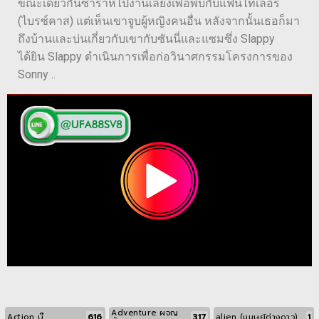
ขณะเดียวกันซาร่าห์ไปงานเลี้ยงเพื่อพบกับแฟนไทเลอร์
(ไบรซ์คาส) แต่เห็นเขาจูบผู้หญิงคนอื่น หลังจากนั้นเธอก็มา
ถึงบ้านและบ่นเกี่ยวกับเขากับซันนี่และแซมซึ่ง Slappy
ได้ยิน Slappy ดำเนินการเพื่อก่อวินาศกรรมโครงการของ
Sonny ..
Adventure ผจญ
616
317
1
Action บู๊
alien (มนุษย์ต่างดาว)