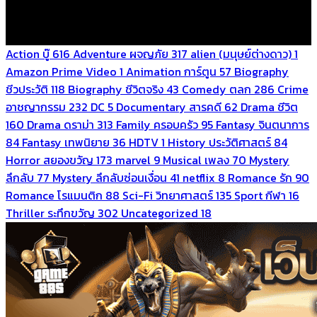
Action บู๊
616
Adventure ผจญภัย
317
alien (มนุษย์ต่างดาว)
1
Amazon Prime Video
1
Animation การ์ตูน
57
Biography
ชีวประวัติ
118
Biography ชีวิตจริง
43
Comedy ตลก
286
Crime
อาชญากรรม
232
DC
5
Documentary สารคดี
62
Drama ชีวิต
160
Drama ดราม่า
313
Family ครอบครัว
95
Fantasy จินตนาการ
84
Fantasy เทพนิยาย
36
HDTV
1
History ประวัติศาสตร์
84
Horror สยองขวัญ
173
marvel
9
Musical เพลง
70
Mystery
ลึกลับ
77
Mystery ลึกลับซ่อนเงื่อน
41
netflix
8
Romance รัก
90
Romance โรแมนติก
88
Sci-Fi วิทยาศาสตร์
135
Sport กีฬา
16
Thriller ระทึกขวัญ
302
Uncategorized
18