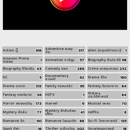
Adventure ผจญ
616
317
1
Action บู๊
alien (มนุษย์ต่างดาว)
ภัย
Amazon Prime
1
57
118
Animation การ์ตูน
Biography ชีวประวัติ
Video
43
286
232
Biography ชีวิตจริง
Comedy ตลก
Crime อาชญากรรม
Documentary
5
62
160
DC
Drama ชีวิต
สารคดี
313
95
84
Drama ดราม่า
Family ครอบครัว
Fantasy จินตนาการ
History
36
1
84
Fantasy เทพนิยาย
HDTV
ประวัติศาสตร์
173
9
70
Horror สยองขวัญ
marvel
Musical เพลง
Mystery ลึกลับซ่อน
77
41
8
Mystery ลึกลับ
netflix
เงื่อน
90
88
135
Romance รัก
Romance โรแมนติก
Sci-Fi วิทยาศาสตร์
16
302
18
Sport กีฬา
Thriller ระทึกขวัญ
Uncategorized