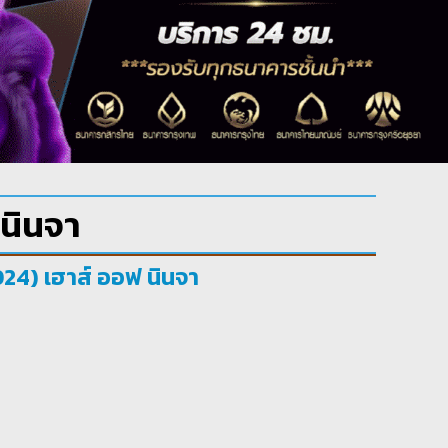
 นินจา
024) เฮาส์ ออฟ นินจา