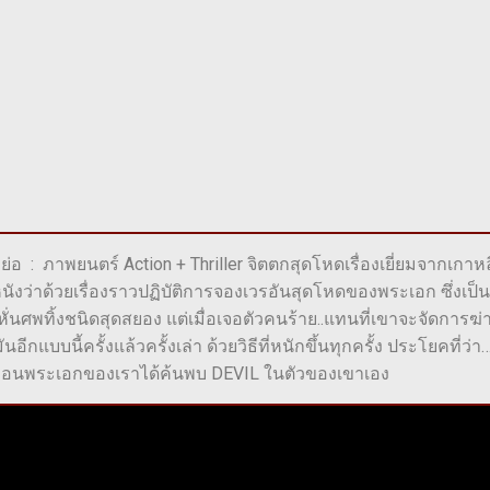
องย่อ : ภาพยนตร์ Action + Thriller จิตตกสุดโหดเรื่องเยี่ยมจากเกาหล
นังว่าด้วยเรื่องราวปฏิบัติการจองเวรอันสุดโหดของพระเอก ซึ่งเ
ั่นศพทิ้งชนิดสุดสยอง แต่เมื่อเจอตัวคนร้าย..แทนที่เขาจะจัดการฆ่า
ีกแบบนี้ครั้งแล้วครั้งเล่า ด้วยวิธีที่หนักขึ้นทุกครั้ง ประโยคที่
บเสมือนพระเอกของเราได้ค้นพบ DEVIL ในตัวของเขาเอง