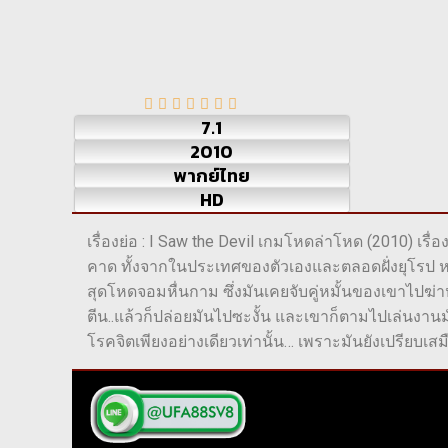
7.1
2010
พากย์ไทย
HD
เรื่องย่อ : I Saw the Devil เกมโหดล่าโหด (2010) เรื่
คาด ทั้งจากในประเทศของตัวเองและตลอดฝั่งยุโรป ห
สุดโหดจอมหื่นกาม ซึ่งมันเคยจับคู่หมั้นของเขาไปฆ่าห
ตีน..แล้วก็ปล่อยมันไปซะงั้น และเขาก็ตามไปเล่นงานมันอ
โรคจิตเพียงอย่างเดียวเท่านั้น… เพราะมันยังเปรีย