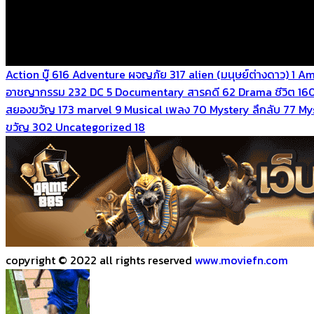
Action บู๊
616
Adventure ผจญภัย
317
alien (มนุษย์ต่างดาว)
1
Am
อาชญากรรม
232
DC
5
Documentary สารคดี
62
Drama ชีวิต
16
สยองขวัญ
173
marvel
9
Musical เพลง
70
Mystery ลึกลับ
77
Mys
ขวัญ
302
Uncategorized
18
copyright © 2022 all rights reserved
www.moviefn.com