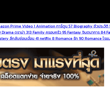
azon Prime Video
1
Animation การ์ตูน
57
Biography ชีวประวัติ
0
Drama ดราม่า
313
Family ครอบครัว
95
Fantasy จินตนาการ
84
F
tery ลึกลับซ่อนเงื่อน
41
netflix
8
Romance รัก
90
Romance โรแม