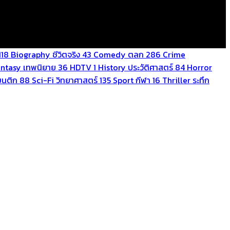
118
Biography ชีวิตจริง
43
Comedy ตลก
286
Crime
antasy เทพนิยาย
36
HDTV
1
History ประวัติศาสตร์
84
Horror
นติก
88
Sci-Fi วิทยาศาสตร์
135
Sport กีฬา
16
Thriller ระทึก