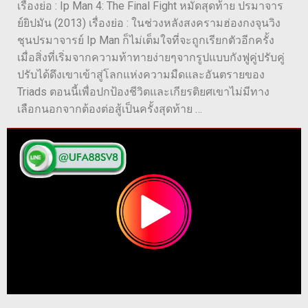
เรื่องย่อ : Ip Man 4: The Final Fight หมัดสุดท้าย ปรมาจาร
ย์ยิปมัน (2013) เรื่องย่อ : ในช่วงหลังสงครามฮ่องกงจุนวิง
ชุนปรมาจารย์ Ip Man ก็ไม่เต็มใจที่จะถูกเรียกตัวอีกครั้ง
เมื่อสิ่งที่เริ่มจากความท้าทายง่ายๆจากรูปแบบกังฟูคู่ปรับคู่
ปรับได้ดึงเขาเข้าสู่โลกแห่งความมืดและอันตรายของ
Triads ตอนนี้เพื่อปกป้องชีวิตและเกียรติยศเขาไม่มีทาง
เลือกนอกจากต้องต่อสู้เป็นครั้งสุดท้าย …