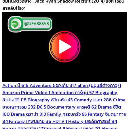
ชมหนังตัวอย่าง : Jack Ryan Shadow Recruit (2014) แจ็ค ไรอัน
สายลับไร้เงา
Action บู๊
616
Adventure ผจญภัย
317
alien (มนุษย์ต่างดาว)
1
Amazon Prime Video
1
Animation การ์ตูน
57
Biography
ชีวประวัติ
118
Biography ชีวิตจริง
43
Comedy ตลก
286
Crime
อาชญากรรม
232
DC
5
Documentary สารคดี
62
Drama ชีวิต
160
Drama ดราม่า
313
Family ครอบครัว
95
Fantasy จินตนาการ
84
Fantasy เทพนิยาย
36
HDTV
1
History ประวัติศาสตร์
84
Horror สยองขวัญ
173
marvel
9
Musical เพลง
70
Mystery