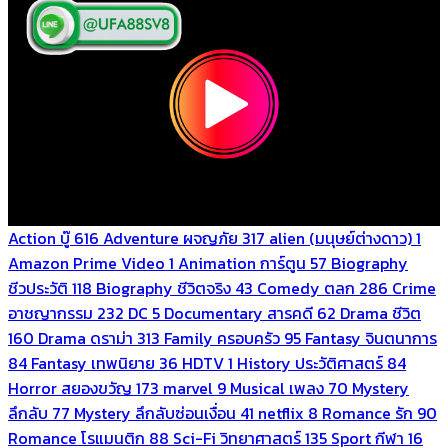
Action บู๊
616
Adventure ผจญภัย
317
alien (มนุษย์ต่างดาว)
1
Amazon Prime Video
1
Animation การ์ตูน
57
Biography
ชีวประวัติ
118
Biography ชีวิตจริง
43
Comedy ตลก
286
Crime
อาชญากรรม
232
DC
5
Documentary สารคดี
62
Drama ชีวิต
160
Drama ดราม่า
313
Family ครอบครัว
95
Fantasy จินตนาการ
84
Fantasy เทพนิยาย
36
HDTV
1
History ประวัติศาสตร์
84
Horror สยองขวัญ
173
marvel
9
Musical เพลง
70
Mystery
ลึกลับ
77
Mystery ลึกลับซ่อนเงื่อน
41
netflix
8
Romance รัก
90
Romance โรแมนติก
88
Sci-Fi วิทยาศาสตร์
135
Sport กีฬา
16