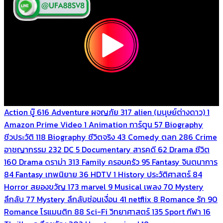
Action บู๊
616
Adventure ผจญภัย
317
alien (มนุษย์ต่างดาว)
1
Amazon Prime Video
1
Animation การ์ตูน
57
Biography
ชีวประวัติ
118
Biography ชีวิตจริง
43
Comedy ตลก
286
Crime
อาชญากรรม
232
DC
5
Documentary สารคดี
62
Drama ชีวิต
160
Drama ดราม่า
313
Family ครอบครัว
95
Fantasy จินตนาการ
84
Fantasy เทพนิยาย
36
HDTV
1
History ประวัติศาสตร์
84
Horror สยองขวัญ
173
marvel
9
Musical เพลง
70
Mystery
ลึกลับ
77
Mystery ลึกลับซ่อนเงื่อน
41
netflix
8
Romance รัก
90
Romance โรแมนติก
88
Sci-Fi วิทยาศาสตร์
135
Sport กีฬา
16