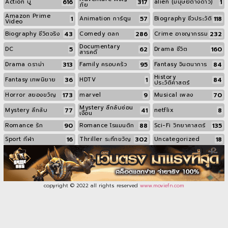
616
317
1
Action บู๊
alien (มนุษย์ต่างดาว)
ภัย
Amazon Prime
1
57
118
Animation การ์ตูน
Biography ชีวประวัติ
Video
43
286
232
Biography ชีวิตจริง
Comedy ตลก
Crime อาชญากรรม
Documentary
5
62
160
DC
Drama ชีวิต
สารคดี
313
95
84
Drama ดราม่า
Family ครอบครัว
Fantasy จินตนาการ
History
36
1
84
Fantasy เทพนิยาย
HDTV
ประวัติศาสตร์
173
9
70
Horror สยองขวัญ
marvel
Musical เพลง
Mystery ลึกลับซ่อน
77
41
8
Mystery ลึกลับ
netflix
เงื่อน
90
88
135
Romance รัก
Romance โรแมนติก
Sci-Fi วิทยาศาสตร์
16
302
18
Sport กีฬา
Thriller ระทึกขวัญ
Uncategorized
copyright © 2022 all rights reserved
www.moviefn.com