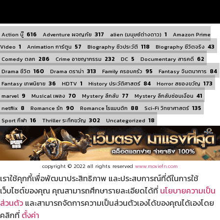
616
317
1
Action บู๊
Adventure ผจญภัย
alien (มนุษย์ต่างดาว)
Amazon Prime
1
57
118
43
Video
Animation การ์ตูน
Biography ชีวประวัติ
Biography ชีวิตจริง
286
232
5
62
Comedy ตลก
Crime อาชญากรรม
DC
Documentary สารคดี
160
313
95
84
Drama ชีวิต
Drama ดราม่า
Family ครอบครัว
Fantasy จินตนาการ
36
1
84
173
Fantasy เทพนิยาย
HDTV
History ประวัติศาสตร์
Horror สยองขวัญ
9
70
77
41
marvel
Musical เพลง
Mystery ลึกลับ
Mystery ลึกลับซ่อนเงื่อน
8
90
88
135
netflix
Romance รัก
Romance โรแมนติก
Sci-Fi วิทยาศาสตร์
16
302
18
Sport กีฬา
Thriller ระทึกขวัญ
Uncategorized
copyright © 2022 all rights reserved
www.moviefn.com
เราใช้คุกกี้เพื่อพัฒนาประสิทธิภาพ และประสบการณ์ที่ดีในการใช้
เว็บไซต์ของคุณ คุณสามารถศึกษารายละเอียดได้ที่
นโยบายความเป็น
ส่วนตัว
และสามารถจัดการความเป็นส่วนตัวเองได้ของคุณได้เองโดย
คลิกที่
ตั้งค่า