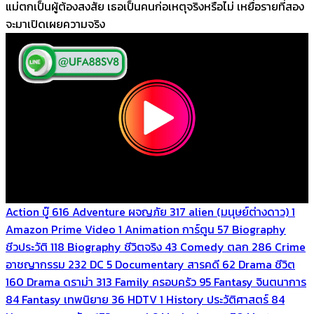
แม่ตกเป็นผู้ต้องสงสัย เธอเป็นคนก่อเหตุจริงหรือไม่ เหยื่อรายที่สอง
จะมาเปิดเผยความจริง
Action บู๊
616
Adventure ผจญภัย
317
alien (มนุษย์ต่างดาว)
1
Amazon Prime Video
1
Animation การ์ตูน
57
Biography
ชีวประวัติ
118
Biography ชีวิตจริง
43
Comedy ตลก
286
Crime
อาชญากรรม
232
DC
5
Documentary สารคดี
62
Drama ชีวิต
160
Drama ดราม่า
313
Family ครอบครัว
95
Fantasy จินตนาการ
84
Fantasy เทพนิยาย
36
HDTV
1
History ประวัติศาสตร์
84