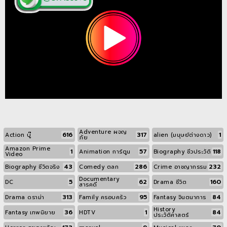
Adventure ผจญ
616
317
1
Action บู๊
alien (มนุษย์ต่างดาว)
ภัย
Amazon Prime
1
57
118
Animation การ์ตูน
Biography ชีวประวัติ
Video
43
286
232
Biography ชีวิตจริง
Comedy ตลก
Crime อาชญากรรม
Documentary
5
62
160
DC
Drama ชีวิต
สารคดี
313
95
84
Drama ดราม่า
Family ครอบครัว
Fantasy จินตนาการ
History
36
1
84
Fantasy เทพนิยาย
HDTV
ประวัติศาสตร์