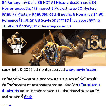
84
Fantasy เทพนิยาย
36
HDTV
1
History ประวัติศาสตร์
84
Horror สยองขวัญ
173
marvel
9
Musical เพลง
70
Mystery
ลึกลับ
77
Mystery ลึกลับซ่อนเงื่อน
41
netflix
8
Romance รัก
90
Romance โรแมนติก
88
Sci-Fi วิทยาศาสตร์
135
Sport กีฬา
16
Thriller ระทึกขวัญ
302
Uncategorized
18
copyright © 2022 all rights reserved
www.moviefn.com
เราใช้คุกกี้เพื่อพัฒนาประสิทธิภาพ และประสบการณ์ที่ดีในการใช้
เว็บไซต์ของคุณ คุณสามารถศึกษารายละเอียดได้ที่
นโยบายความ
เป็นส่วนตัว
และสามารถจัดการความเป็นส่วนตัวเองได้ของคุณได้
เองโดยคลิกที่
ตั้งค่า