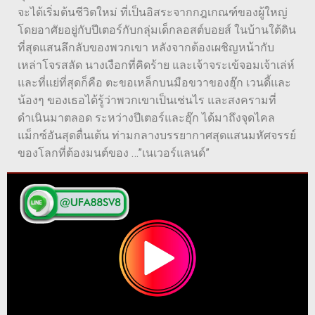
จะได้เริ่มต้นชีวิตใหม่ ที่เป็นอิสระจากกฎเกณฑ์ของผู้ใหญ่
โดยอาศัยอยู่กับปีเตอร์กับกลุ่มเด็กลอสต์บอยส์ ในบ้านใต้ดิน
ที่สุดแสนลึกลับของพวกเขา หลังจากต้องเผชิญหน้ากับ
เหล่าโจรสลัด นางเงือกที่คิดร้าย และเจ้าจระเข้จอมเจ้าเล่ห์
และที่แย่ที่สุดก็คือ ตะขอเหล็กบนมือขวาของฮุ๊ก เวนดี้และ
น้องๆ ของเธอได้รู้ว่าพวกเขาเป็นเช่นไร และสงครามที่
ดำเนินมาตลอด ระหว่างปีเตอร์และฮุ๊ก ได้มาถึงจุดไคล
แม็กซ์อันสุดตื่นเต้น ท่ามกลางบรรยากาศสุดแสนมหัศจรรย์
ของโลกที่ต้องมนต์ของ …”เนเวอร์แลนด์”