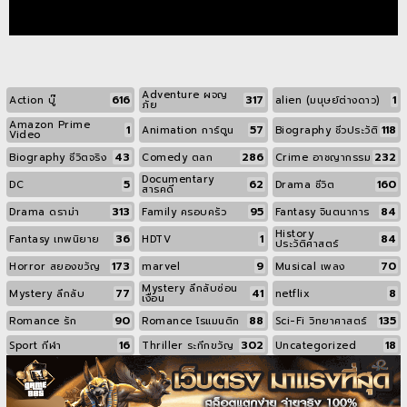
Adventure ผจญ
616
317
1
Action บู๊
alien (มนุษย์ต่างดาว)
ภัย
Amazon Prime
1
57
118
Animation การ์ตูน
Biography ชีวประวัติ
Video
43
286
232
Biography ชีวิตจริง
Comedy ตลก
Crime อาชญากรรม
Documentary
5
62
160
DC
Drama ชีวิต
สารคดี
313
95
84
Drama ดราม่า
Family ครอบครัว
Fantasy จินตนาการ
History
36
1
84
Fantasy เทพนิยาย
HDTV
ประวัติศาสตร์
173
9
70
Horror สยองขวัญ
marvel
Musical เพลง
Mystery ลึกลับซ่อน
77
41
8
Mystery ลึกลับ
netflix
เงื่อน
90
88
135
Romance รัก
Romance โรแมนติก
Sci-Fi วิทยาศาสตร์
16
302
18
Sport กีฬา
Thriller ระทึกขวัญ
Uncategorized