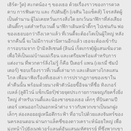
เฮิร์ด-วู้ด) สะกดน้อง ๆ ของเธอ ด้วยเรื่องราวของการดวล
ดาบ การฟันดาบ และ กัปตันฮุ๊ก (เจสัน ไอแซ็คส์) โจรสลัดผู้
เป็นตำนาน ผู้ไม่เคยหวั่นเกรงสิ่งใด ยกเว้นนาฬิกาที่ส่งเสียง
เดินติ๊กๆ แต่สำหรับเวนดี้ นาฬิกาเดินหน้าติ๊กๆ ไปเช่นกัน พ่อ
ของเธอบอกว่าถึงเวลาแล้ว ที่เวนดี้จะต้องโตเป็นผู้ใหญ่ หลัง
จากคืนนี้ จะไม่มีการเล่านิทานอีกแล้ว เธอจะต้องเข้ารับ
การอบรมจาก ป้ามิลลิเซนต์ (ลินน์ เร็ดเกรฟ)ผู้แสนเข้มงวด
เพื่อให้เป็นแม่บ้านแม่เรือน และเตรียมพร้อมสำหรับการ
แต่งงาน ที่พวกดาร์ลิ่งไม่รู้ ก็คือ ปีเตอร์ แพน (เจเรมี่ ซัมป์
เตอร์) ชอบเรื่องราวที่เวนดี้เล่ามาก และเดินทางไกลแสน
ไกล เพื่อมาฟังเรื่องที่เธอเล่า การปรากฏกายของเขาใน
ค่ำคืนนั้น พร้อมด้วยนางฟ้าตัวน้อยขี้อิจฉาที่ชื่อ ทิงเกอร์
เบลล์ (ลูดิไวน์ แซ็กเนียร์)ช่วยจุดประกายการผจญภัยครั้งยิ่ง
ใหญ่ สำหรับเวนดี้และน้องชายของเธอ เด็กๆ ที่บินตามปี
เตอร์ แพนออกไปนอกหน้าต่าง ราวกับพวกเขาเป็นนกฝูง
เล็กๆ ล่องลอยอยู่เหนือตึกระฟ้า ที่อาบไปด้วยแสงจันทร์ของ
นครลอนดอน ผ่านกาแล็คซี่ของดาวเคราะห์น้อยใหญ่ เพื่อ
มุ่งหน้าไปยังเนฟเวอร์แลนด์อันแสนมหัศจรรย์ ที่ซึ่งพวกเขา