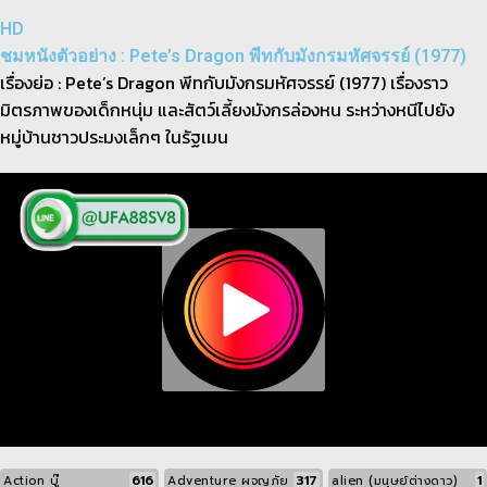
HD
ชมหนังตัวอย่าง : Pete’s Dragon พีทกับมังกรมหัศจรรย์ (1977)
เรื่องย่อ : Pete’s Dragon พีทกับมังกรมหัศจรรย์ (1977) เรื่องราว
มิตรภาพของเด็กหนุ่ม และสัตว์เลี้ยงมังกรล่องหน ระหว่างหนีไปยัง
หมู่บ้านชาวประมงเล็กๆ ในรัฐเมน
616
317
1
Action บู๊
Adventure ผจญภัย
alien (มนุษย์ต่างดาว)