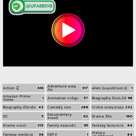
Adventure ผจญ
616
317
1
Action บู๊
alien (มนุษย์ต่างดาว)
ภัย
Amazon Prime
1
57
118
Animation การ์ตูน
Biography ชีวประวัติ
Video
43
286
232
Biography ชีวิตจริง
Comedy ตลก
Crime อาชญากรรม
Documentary
5
62
160
DC
Drama ชีวิต
สารคดี
313
95
84
Drama ดราม่า
Family ครอบครัว
Fantasy จินตนาการ
History
36
1
84
Fantasy เทพนิยาย
HDTV