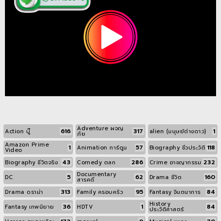
Adventure ผจญ
616
317
1
Action บู๊
alien (มนุษย์ต่างดาว)
ภัย
Amazon Prime
1
57
118
Animation การ์ตูน
Biography ชีวประวัติ
Video
43
286
232
Biography ชีวิตจริง
Comedy ตลก
Crime อาชญากรรม
Documentary
5
62
160
DC
Drama ชีวิต
สารคดี
313
95
84
Drama ดราม่า
Family ครอบครัว
Fantasy จินตนาการ
History
36
1
84
Fantasy เทพนิยาย
HDTV
ประวัติศาสตร์