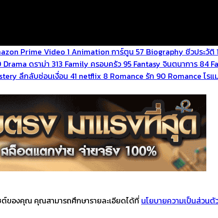
azon Prime Video
1
Animation การ์ตูน
57
Biography ชีวประวัติ
0
Drama ดราม่า
313
Family ครอบครัว
95
Fantasy จินตนาการ
84
F
tery ลึกลับซ่อนเงื่อน
41
netflix
8
Romance รัก
90
Romance โรแม
บไซต์ของคุณ คุณสามารถศึกษารายละเอียดได้ที่
นโยบายความเป็นส่วนตั