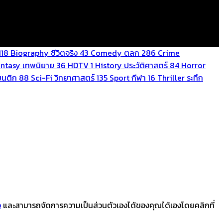
118
Biography ชีวิตจริง
43
Comedy ตลก
286
Crime
antasy เทพนิยาย
36
HDTV
1
History ประวัติศาสตร์
84
Horror
นติก
88
Sci-Fi วิทยาศาสตร์
135
Sport กีฬา
16
Thriller ระทึก
ว
และสามารถจัดการความเป็นส่วนตัวเองได้ของคุณได้เองโดยคลิกที่