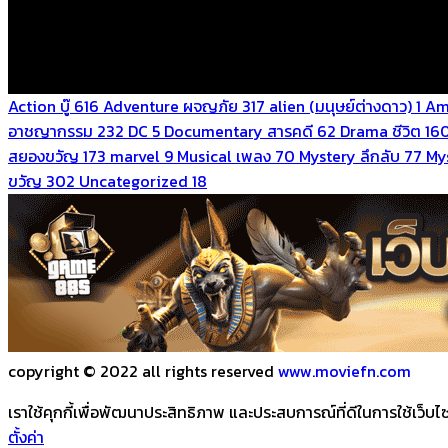
Action บู๊
616
Adventure ผจญภัย
317
alien (มนุษย์ต่างดาว)
1
Am
อาชญากรรม
232
DC
5
Documentary สารคดี
62
Drama ชีวิต
16
สยองขวัญ
173
marvel
9
Musical เพลง
70
Mystery ลึกลับ
77
Mys
ขวัญ
302
Uncategorized
18
copyright © 2022 all rights reserved
www.moviefn.com
เราใช้คุกกี้เพื่อพัฒนาประสิทธิภาพ และประสบการณ์ที่ดีในการใช้เว็
ตั้งค่า